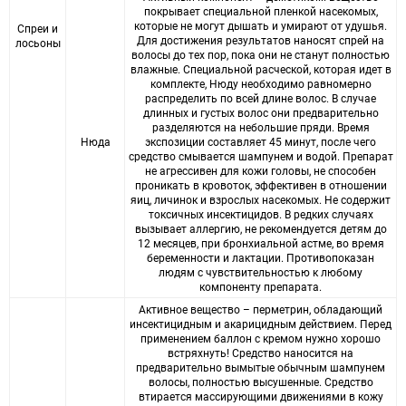
покрывает специальной пленкой насекомых,
которые не могут дышать и умирают от удушья.
Спреи и
Для достижения результатов наносят спрей на
лосьоны
волосы до тех пор, пока они не станут полностью
влажные. Специальной расческой, которая идет в
комплекте, Нюду необходимо равномерно
распределить по всей длине волос. В случае
длинных и густых волос они предварительно
разделяются на небольшие пряди. Время
Нюда
экспозиции составляет 45 минут, после чего
средство смывается шампунем и водой. Препарат
не агрессивен для кожи головы, не способен
проникать в кровоток, эффективен в отношении
яиц, личинок и взрослых насекомых. Не содержит
токсичных инсектицидов. В редких случаях
вызывает аллергию, не рекомендуется детям до
12 месяцев, при бронхиальной астме, во время
беременности и лактации. Противопоказан
людям с чувствительностью к любому
компоненту препарата.
Активное вещество – перметрин, обладающий
инсектицидным и акарицидным действием. Перед
применением баллон с кремом нужно хорошо
встряхнуть! Средство наносится на
предварительно вымытые обычным шампунем
волосы, полностью высушенные. Средство
втирается массирующими движениями в кожу