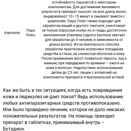
устойчивость паразитов к некоторым
компонентам. Для достижения желаемого
результата препарат наносят на всю длину волос,
выдерживают 10–15 минут и смывают вместе с
шампунем. Пара Плюс также подходит для
обработки вещей и другого текстиля, уничтожает
Пара
не только взрослые особи, но и гниды, достаточно
Аэрозоль
Плюс
экономичная упаковка (одного баллона хватает
для обработки до 4 человек, в зависимости от
длины волос). Из-за безопасного способа
обработки практически исключено попадание
средства в глаза, на слизистые оболочки и кожу.
После применения могут появиться перхоть, зуд и
жжение, при передержке по времени – ожоги на
коже и волосах. Недопустимо использование
детям до 2,5 лет, лицам с аллергией на
компоненты препарата и бронхиальной астмой.
Как же быть в тех ситуациях, когда есть повреждения
кожи и педикулез не дает покоя? Ведь использование
любых антипаразитарных средств противопоказано.
Или было проведено лечение, которое не дало никаких
положительных результатов. На помощь приходит
препарат в таблетках, принимаемый внутрь –
Бутадион.