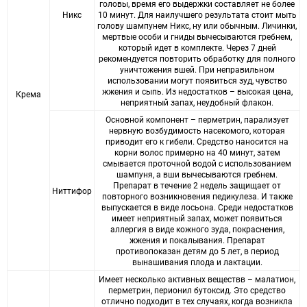
головы, время его выдержки составляет не более
Никс
10 минут. Для наилучшего результата стоит мыть
голову шампунем Никс, ну или обычным. Личинки,
мертвые особи и гниды вычесываются гребнем,
который идет в комплекте. Через 7 дней
рекомендуется повторить обработку для полного
уничтожения вшей. При неправильном
использовании могут появиться зуд, чувство
жжения и сыпь. Из недостатков – высокая цена,
Крема
неприятный запах, неудобный флакон.
Основной компонент – перметрин, парализует
нервную возбудимость насекомого, которая
приводит его к гибели. Средство наносится на
корни волос примерно на 40 минут, затем
смывается проточной водой с использованием
шампуня, а вши вычесываются гребнем.
Препарат в течение 2 недель защищает от
Ниттифор
повторного возникновения педикулеза. И также
выпускается в виде лосьона. Среди недостатков
имеет неприятный запах, может появиться
аллергия в виде кожного зуда, покраснения,
жжения и покалывания. Препарат
противопоказан детям до 5 лет, в период
вынашивания плода и лактации.
Имеет несколько активных веществв – малатион,
перметрин, перионил бутоксид. Это средство
отлично подходит в тех случаях, когда возникла