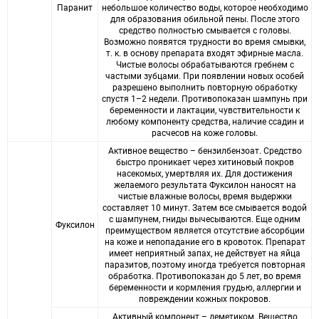
Паранит
небольшое количество воды, которое необходимо
для образования обильной пены. После этого
средство полностью смывается с головы.
Возможно появятся трудности во время смывки,
т. к. в основу препарата входят эфирные масла.
Чистые волосы обрабатываются гребнем с
частыми зубцами. При появлении новых особей
разрешено выполнить повторную обработку
спустя 1–2 недели. Противопоказан шампунь при
беременности и лактации, чувствительности к
любому компоненту средства, наличие ссадин и
расчесов на коже головы.
Активное вещество – бензилбензоат. Средство
быстро проникает через хитиновый покров
насекомых, умертвляя их. Для достижения
желаемого результата Фуксилон наносят на
чистые влажные волосы, время выдержки
составляет 10 минут. Затем все смывается водой
с шампунем, гниды вычесываются. Еще одним
Фуксилон
преимуществом является отсутствие абсорбции
на коже и непопадание его в кровоток. Препарат
имеет неприятный запах, не действует на яйца
паразитов, поэтому иногда требуется повторная
обработка. Противопоказан до 5 лет, во время
беременности и кормления грудью, аллергии и
повреждении кожных покровов.
Активный компонент – деметиком. Вещество