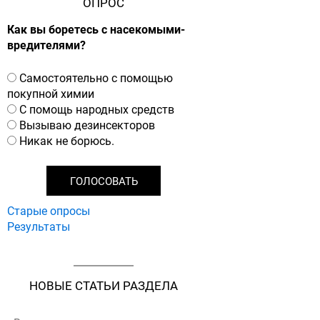
ОПРОС
Как вы боретесь с насекомыми-
вредителями?
В
Самостоятельно с помощью
а
покупной химии
р
С помощь народных средств
и
Вызываю дезинсекторов
а
Никак не борюсь.
н
т
ы
Старые опросы
Результаты
НОВЫЕ СТАТЬИ РАЗДЕЛА