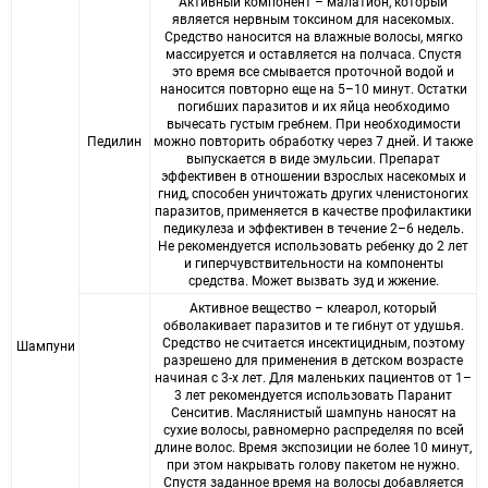
Активный компонент – малатион, который
является нервным токсином для насекомых.
Средство наносится на влажные волосы, мягко
массируется и оставляется на полчаса. Спустя
это время все смывается проточной водой и
наносится повторно еще на 5–10 минут. Остатки
погибших паразитов и их яйца необходимо
вычесать густым гребнем. При необходимости
Педилин
можно повторить обработку через 7 дней. И также
выпускается в виде эмульсии. Препарат
эффективен в отношении взрослых насекомых и
гнид, способен уничтожать других членистоногих
паразитов, применяется в качестве профилактики
педикулеза и эффективен в течение 2–6 недель.
Не рекомендуется использовать ребенку до 2 лет
и гиперчувствительности на компоненты
средства. Может вызвать зуд и жжение.
Активное вещество – клеарол, который
обволакивает паразитов и те гибнут от удушья.
Средство не считается инсектицидным, поэтому
Шампуни
разрешено для применения в детском возрасте
начиная с 3-х лет. Для маленьких пациентов от 1–
3 лет рекомендуется использовать Паранит
Сенситив. Маслянистый шампунь наносят на
сухие волосы, равномерно распределяя по всей
длине волос. Время экспозиции не более 10 минут,
при этом накрывать голову пакетом не нужно.
Спустя заданное время на волосы добавляется