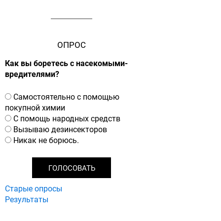
д
к
и
ОПРОС
Как вы боретесь с насекомыми-
вредителями?
В
Самостоятельно с помощью
а
покупной химии
р
С помощь народных средств
и
Вызываю дезинсекторов
а
Никак не борюсь.
н
т
ы
Старые опросы
Результаты