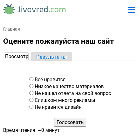
Главная
Оцените пожалуйста наш сайт
Просмотр
(активная вкладка)
Результаты
Г
л
а
В
Всё нравится
в
а
Низкое качество материалов
р
Не нашел ответа на свой вопрос
н
и
Слишком много рекламы
ы
а
Не нравится дизайн
е
н
в
т
к
ы
Время чтения: ~0 минут
л
а