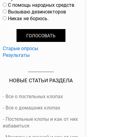
р
С помощь народных средств
и
Вызываю дезинсекторов
а
Никак не борюсь.
н
т
ы
Старые опросы
Результаты
НОВЫЕ СТАТЬИ РАЗДЕЛА
Все о постельных клопах
Все о домашних клопах
Постельные клопы и как от них
избавиться