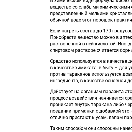
В химическом виде формула кислот
вещество со слабыми химическими 
представленный мелкими кристалли
обычной воде этот порошок практич
Если нагреть состав до 170 градусо
Приобрести вещество можно в аптеке
растворенной в ней кислотой. Иногд
спиртовом растворе считается борн
Средство используется в качестве 
в качестве химиката, в быту – для 
против тараканов используется дов
ингредиента, в качестве основной д
Действует на организм паразита э
процесс воздействия начинается сра
проникает внутрь таракана либо че
поедании приманки с добавкой этог
отлично пристают к усам, лапам пар
Таким способом они способны нанес