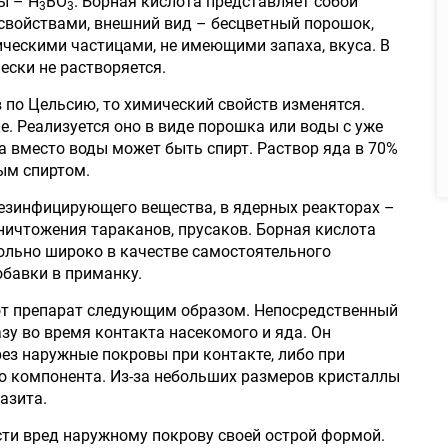
ы – Н
ВО
. Борная кислота представляет собой
3
3
свойствами, внешний вид – бесцветный порошок,
ческими частицами, не имеющими запаха, вкуса. В
ески не растворяется.
в по Цельсию, то химический свойств изменятся.
. Реализуется оно в виде порошка или воды с уже
а вместо воды может быть спирт. Раствор яда в 70%
ым спиртом.
дезинфицирующего вещества, в ядерных реакторах –
уничтожения тараканов, прусаков. Борная кислота
ольно широко в качестве самостоятельного
обавки в приманку.
тот препарат следующим образом. Непосредственный
зу во время контакта насекомого и яда. Он
рез наружные покровы при контакте, либо при
о компонента. Из-за небольших размеров кристаллы
азита.
ти вред наружному покрову своей острой формой.