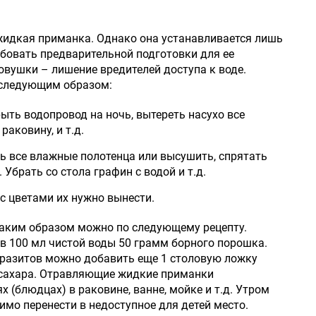
жидкая приманка. Однако она устанавливается лишь
ебовать предварительной подготовки для ее
овушки – лишение вредителей доступа к воде.
 следующим образом:
ыть водопровод на ночь, вытереть насухо все
раковину, и т.д.
ь все влажные полотенца или высушить, спрятать
 Убрать со стола графин с водой и т.д.
с цветами их нужно вынести.
таким образом можно по следующему рецепту.
 в 100 мл чистой воды 50 грамм борного порошка.
разитов можно добавить еще 1 столовую ложку
 сахара. Отравляющие жидкие приманки
 (блюдцах) в раковине, ванне, мойке и т.д. Утром
мо перенести в недоступное для детей место.