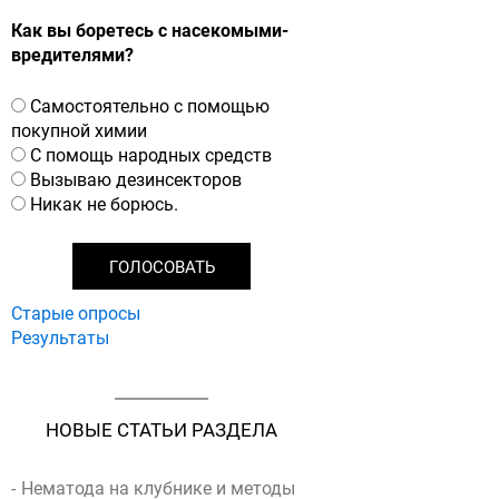
Как вы боретесь с насекомыми-
вредителями?
В
Самостоятельно с помощью
а
покупной химии
р
С помощь народных средств
и
Вызываю дезинсекторов
а
Никак не борюсь.
н
т
ы
Старые опросы
Результаты
НОВЫЕ СТАТЬИ РАЗДЕЛА
Нематода на клубнике и методы