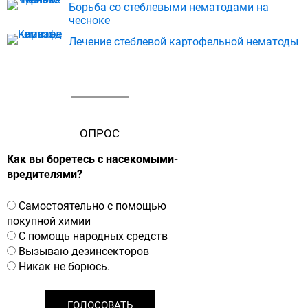
Борьба со стеблевыми нематодами на
чесноке
Лечение стеблевой картофельной нематоды
ОПРОС
Как вы боретесь с насекомыми-
вредителями?
В
Самостоятельно с помощью
а
покупной химии
р
С помощь народных средств
и
Вызываю дезинсекторов
а
Никак не борюсь.
н
т