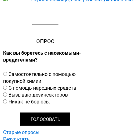
ОПРОС
Как вы боретесь с насекомыми-
вредителями?
В
Самостоятельно с помощью
а
покупной химии
р
С помощь народных средств
и
Вызываю дезинсекторов
а
Никак не борюсь.
н
т
ы
Старые опросы
Результаты