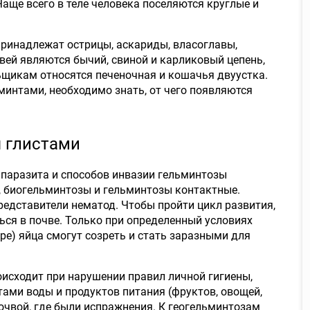
аще всего в теле человека поселяются круглые и
принадлежат острицы, аскариды, власоглавы,
вей являются бычий, свиной и карликовый цепень,
льщикам относятся печеночная и кошачья двуустка.
минтами, необходимо знать, от чего появляются
я глистами
 паразита и способов инвазии гельминтозы
, биогельминтозы и гельминтозы контактные.
едставители нематод. Чтобы пройти цикл развития,
ься в почве. Только при определенный условиях
ре) яйца смогут созреть и стать заразными для
исходит при нарушении правил личной гигиены,
ами воды и продуктов питания (фруктов, овощей,
 почвой, где были испражнения. К геогельминтозам