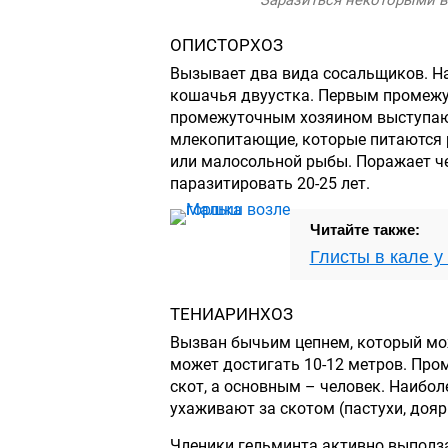
ОПИСТОРХОЗ
Вызывает два вида сосальщиков. На
кошачья двуустка. Первым промеж
промежуточным хозяином выступаю
млекопитающие, которые питаются 
или малосольной рыбы. Поражает че
паразитировать 20-25 лет.
Читайте также:
Глисты в кале у
ТЕНИАРИНХОЗ
Вызван бычьим цепнем, который мож
может достигать 10-12 метров. Пр
скот, а основным – человек. Наибо
ухаживают за скотом (пастухи, доярк
Членики гельминта активно выполза