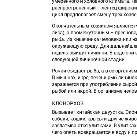
умеренного и холодного климата. Н
распространенный – лентец широкий
цикл предполагает смену трех хозяе
Окончательным хозяином является ч
лиса), а промежуточным – пресново
рыба. Из кишечника человека или ж
окружающую среду. Для дальнейшего
недель выйдут личинки. В воде они
следующей личиночной стадии.
Рачки съедает рыба, а в ее организ
В мышцах, икре, печени рыб личино
заражается при употреблении сырой
рыбой или икрой. В организме челов
КЛОНОРХОЗ
Вызывает китайская двуустка. Окон
собаки, кошки, крысы и другие живо
заглатываются улитками. В улитках 
чего опять возвращается в воду и п