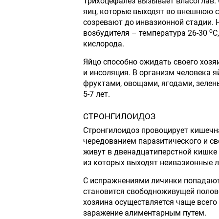
Трихоцефалез вызывает власоглав. 
яиц, которые выходят во внешнюю с
созревают до инвазионной стадии. 
о
возбудителя – температура 26-30
С
кислорода.
Яйцо способно ожидать своего хозяи
и инсоляция. В организм человека 
фруктами, овощами, ягодами, зелен
5-7 лет.
СТРОНГИЛОИДОЗ
Стронгилоидоз провоцирует кишечна
чередованием паразитического и с
живут в двенадцатиперстной кишке 
из которых выходят неивазионные л
С испражнениями личинки попадают 
становится свободноживущей полов
хозяина осуществляется чаще всего 
заражение алиментарным путем.