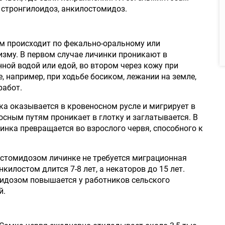
 стронгилоидоз, анкилостомидоз.
 происходит по фекально-оральному или
зму. В первом случае личинки проникают в
ной водой или едой, во втором через кожу при
, например, при ходьбе босиком, лежании на земле,
работ.
ка оказывается в кровеносном русле и мигрирует в
носным путям проникает в глотку и заглатывается. В
инка превращается во взрослого червя, способного к
стомидозом личинке не требуется миграционная
килостом длится 7-8 лет, а некаторов до 15 лет.
идозом повышается у работников сельского
й.