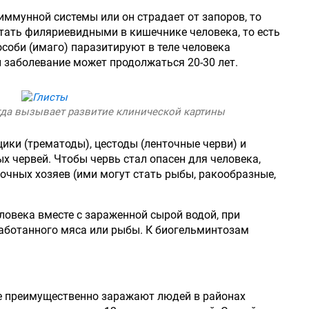
иммунной системы или он страдает от запоров, то
тать филяриевидными в кишечнике человека, то есть
соби (имаго) паразитируют в теле человека
и заболевание может продолжаться 20-30 лет.
гда вызывает развитие клинической картины
ики (трематоды), цестоды (ленточные черви) и
х червей. Чтобы червь стал опасен для человека,
очных хозяев (ими могут стать рыбы, ракообразные,
овека вместе с зараженной сырой водой, при
аботанного мяса или рыбы. К биогельминтозам
е преимущественно заражают людей в районах