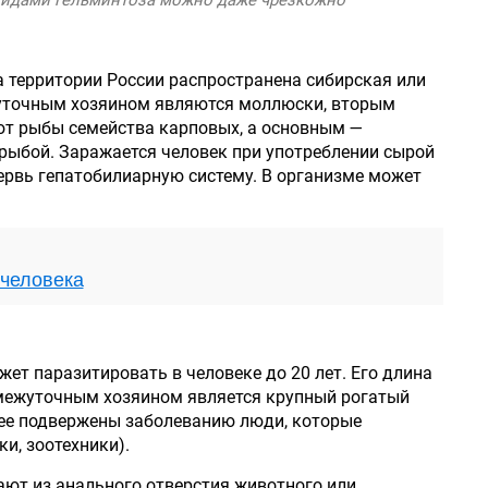
 территории России распространена сибирская или
уточным хозяином являются моллюски, вторым
т рыбы семейства карповых, а основным —
рыбой. Заражается человек при употреблении сырой
рвь гепатобилиарную систему. В организме может
 человека
ет паразитировать в человеке до 20 лет. Его длина
омежуточным хозяином является крупный рогатый
лее подвержены заболеванию люди, которые
и, зоотехники).
ют из анального отверстия животного или