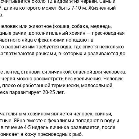
асчитывается около 12 видов этих червей. Самый
, длина которого может быть 7-10 м. Жизненный
в.
еловек или животное (кошка, собака, медведь,
дные рачки, дополнительный хозяин — пресноводная
ивотного яйца с фекалиями попадают в
 развития им требуется вода, где спустя несколько
 заглатываются рачками, в которых и развиваются до
ме лентец становится личинкой, опасной для человека.
к червя можно рассмотреть без увеличения. Человек
, плохо обработанной термически, малосольной
ека паразитирует 20-25 лет.
чательным хозяином является человек, свиньи,
тные. Яйца вместе с фекалиями попадают в воду и
в течение 4-5 недель личинка развивается, после
роникает в кожу пресноводных рыб.