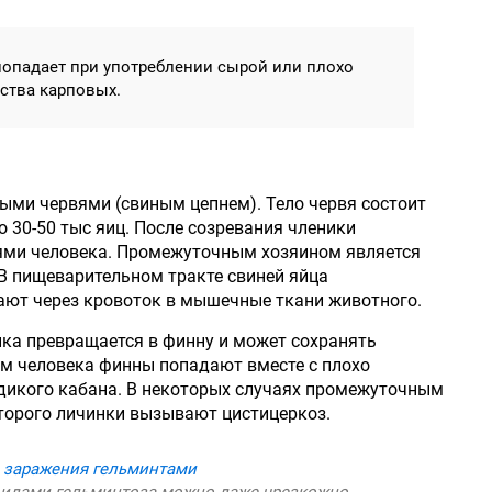
попадает при употреблении сырой или плохо
ства карповых.
ыми червями (свиным цепнем). Тело червя состоит
о 30-50 тыс яиц. После созревания членики
ями человека. Промежуточным хозяином является
В пищеварительном тракте свиней яйца
ают через кровоток в мышечные ткани животного.
инка превращается в финну и может сохранять
изм человека финны попадают вместе с плохо
дикого кабана. В некоторых случаях промежуточным
оторого личинки вызывают цистицеркоз.
видами гельминтоза можно даже чрезкожно