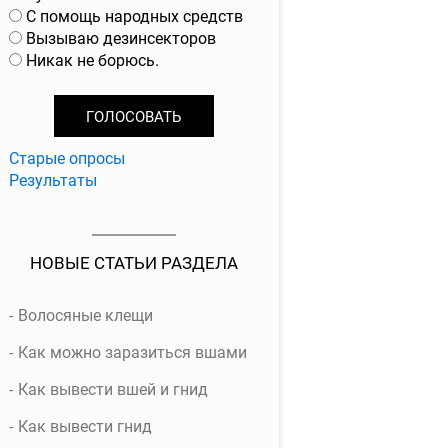
р
С помощь народных средств
и
Вызываю дезинсекторов
а
Никак не борюсь.
н
т
ы
Старые опросы
Результаты
НОВЫЕ СТАТЬИ РАЗДЕЛА
Волосяные клещи
Как можно заразиться вшами
Как вывести вшей и гнид
Как вывести гнид