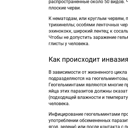
распространенные около 50 видов. Ч
плоские черви.
К нематодам, или круглым червям, 
трихинеллы; особями ленточных чер
эхинококк, широкий лентец; к соса
Чтобы не допустить заражение гель
глисты у человека.
Как происходит инвази
В зависимости от жизненного цикла
подразделяются на геогельминтозы
Геогельминтами являются многие пр
яйца этих паразитов должны оказат
(подходящей влажности и температу
человека.
Инфицирование геогельминтами про
употреблении обсемененных паразит
ягод, зелени) или после контакта с