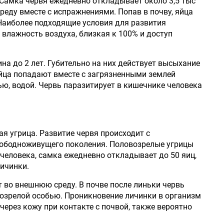
Самка червя ежедневно откладывает около 3,5 тыс
реду вместе с испражнениями. Попав в почву, яйца
Наиболее подходящие условия для развития
, влажность воздуха, близкая к 100% и доступ
на до 2 лет. Губительно на них действует высыхание
яйца попадают вместе с загрязненными землей
ью, водой. Червь паразитирует в кишечнике человека
я угрица. Развитие червя происходит с
вободноживущего поколения. Половозрелые угрицы
человека, самка ежедневно откладывает до 50 яиц,
ичинки.
во внешнюю среду. В почве после линьки червь
озрелой особью. Проникновение личинки в организм
через кожу при контакте с почвой, также вероятно