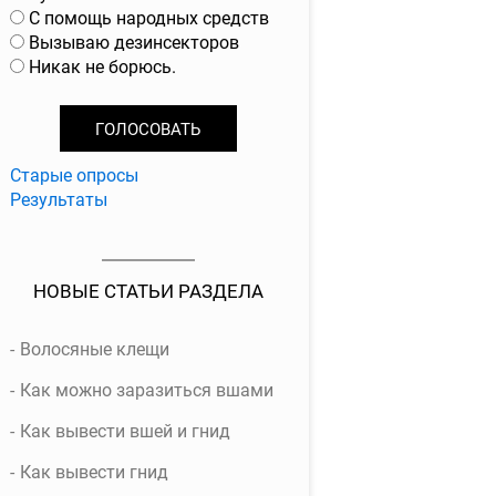
р
С помощь народных средств
и
Вызываю дезинсекторов
а
Никак не борюсь.
н
т
ы
Старые опросы
Результаты
НОВЫЕ СТАТЬИ РАЗДЕЛА
Волосяные клещи
Как можно заразиться вшами
Как вывести вшей и гнид
Как вывести гнид