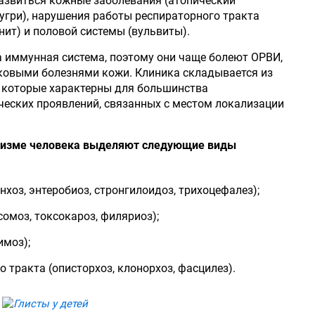
азвиться кожные заболевания (атопический
, угри), нарушения работы респираторного тракта
нит) и половой системы (вульвиты).
а иммунная система, поэтому они чаще болеют ОРВИ,
ковыми болезнями кожи. Клиника складывается из
 которые характерны для большинства
ческих проявлений, связанных с местом локализации
анизме человека выделяют следующие виды
хоз, энтеробиоз, стронгилоидоз, трихоцефалез);
сомоз, токсокароз, филяриоз);
имоз);
 тракта (описторхоз, клонорхоз, фасцилез).