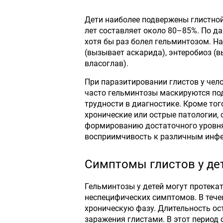
Дети наиболее подвержены глистной
лет составляет около 80–85%. По д
хотя бы раз болел гельминтозом. Н
(вызывает аскарида), энтеробиоз (
власоглав).
При паразитировании глистов у чел
часто гельминтозы маскируются под
трудности в диагностике. Кроме тог
хронические или острые патологии, 
формированию достаточного уровня
восприимчивость к различным инф
Симптомы глистов у де
Гельминтозы у детей могут протека
неспецифических симптомов. В тече
хроническую фазу. Длительность ос
заражения глистами. В этот период 