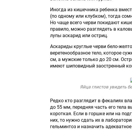
Иногда из кишечника ребенка вмест
(по одному или клубком), тогда сом
Но чаще всего черви покидают киш
правило, можно разглядеть в кало
лупы аскарид или остриц.
Аскариды круглые черви бело-желто
веретенообразное тело, которое суже
см, а мужские только до 20 см. Остр
имеют шиповидный заостренный ко
Яйца глистов увидеть б
Редко кто разглядит в фекалиях вла
до 55 мм, передняя часть его тела в
короткая. Если в горшке или на под
них, то нужно сдать их в лаборатор
гельминтоз и назначить адекватное 