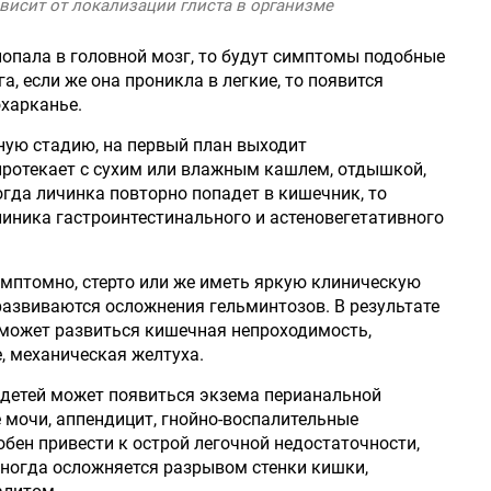
висит от локализации глиста в организме
попала в головной мозг, то будут симптомы подобные
а, если же она проникла в легкие, то появится
охарканье.
ную стадию, на первый план выходит
протекает с сухим или влажным кашлем, отдышкой,
когда личинка повторно попадет в кишечник, то
линика гастроинтестинального и астеновегетативного
мптомно, стерто или же иметь яркую клиническую
й развиваются осложнения гельминтозов. В результате
 может развиться кишечная непроходимость,
, механическая желтуха.
 детей может появиться экзема перианальной
 мочи, аппендицит, гнойно-воспалительные
бен привести к острой легочной недостаточности,
иногда осложняется разрывом стенки кишки,