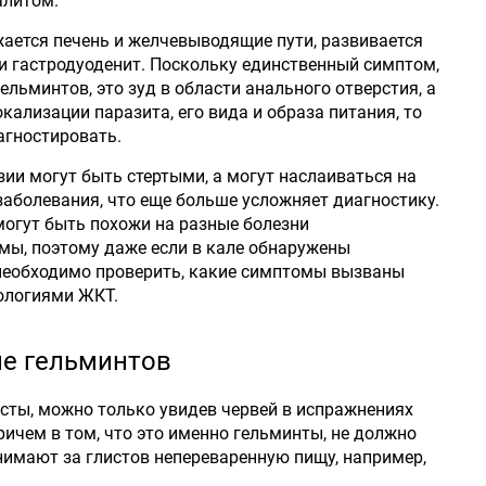
алитом.
ается печень и желчевыводящие пути, развивается
ли гастродуоденит. Поскольку единственный симптом,
ельминтов, это зуд в области анального отверстия, а
кализации паразита, его вида и образа питания, то
агностировать.
зии могут быть стертыми, а могут наслаиваться на
аболевания, что еще больше усложняет диагностику.
огут быть похожи на разные болезни
мы, поэтому даже если в кале обнаружены
 необходимо проверить, какие симптомы вызваны
ологиями ЖКТ.
ие гельминтов
исты, можно только увидев червей в испражнениях
ичем в том, что это именно гельминты, не должно
нимают за глистов непереваренную пищу, например,