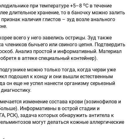
о
олодильнике при температуре +5–8
С в течение
олее длительное хранение, то в баночку можно залить
н признак наличия глистов – зуд возле анального
не.
скорее всего у него завелись острицы. Зуд также
са члеников бычьего или свиного цепня. Подтвердить
оскоб. Анализ простой и информативный. Материал
обретя в аптеке специальный контейнер).
подгузнике можно только тогда, когда черви уже
икл подошел к концу и они вышли естественным
да он еще не успел нанести организму серьезный
 диагностику.
тмечается изменение состава крови (эозинофилов и
ольше). Информативны в острой стадии и
ГА, РСК), задача которых обнаружить антитела к
гельминтозов могут делаться кожные аллергические