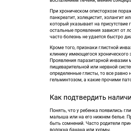
воспалением печени, менингоэнцеф
При хроническом описторхозе пораж
панкреатит, холецистит, холангит и
который указывает на присутствие г
остальные проявления зависят от ло
часто болезнь не удается быстро ди
Кроме того, признаки глистной инва
клинику имеющегося хронического з
Проявления паразитарной инвазии м
пищеварительной или нервной систе
определенные глисты, то все равно
гельминтозом, а какие прочими пат
Как подтвердить налич
Понять, что у ребенка появились гл
малыша или на его нижнем белье. Пр
быть сомнений. Часто родители при
волокна банана или хурмы.