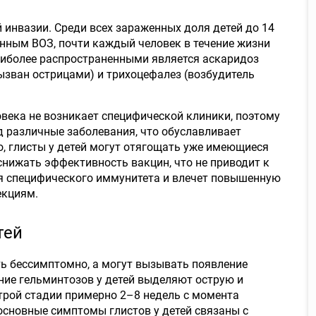
 инвазии. Среди всех зараженных доля детей до 14
анным ВОЗ, почти каждый человек в течение жизни
аиболее распространенными является аскаридоз
вызван острицами) и трихоцефалез (возбудитель
овека не возникает специфической клиники, поэтому
 различные заболевания, что обуславливает
о, глисты у детей могут отягощать уже имеющиеся
снижать эффективность вакцин, что не приводит к
 специфического иммунитета и влечет повышенную
екциям.
тей
ть бессимптомно, а могут вызывать появление
ние гельминтозов у детей выделяют острую и
трой стадии примерно 2–8 недель с момента
основные симптомы глистов у детей связаны с