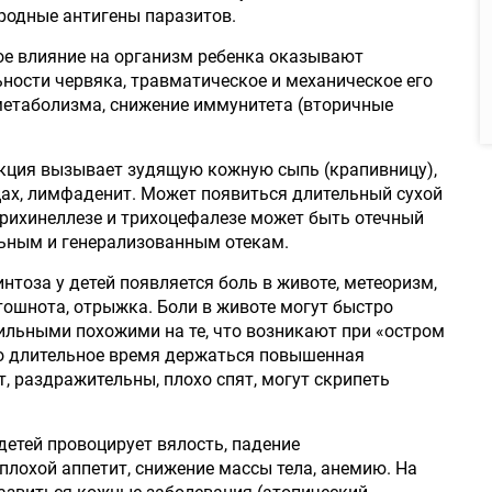
родные антигены паразитов.
ое влияние на организм ребенка оказывают
ности червяка, травматическое и механическое его
метаболизма, снижение иммунитета (вторичные
екция вызывает зудящую кожную сыпь (крапивницу),
цах, лимфаденит. Может появиться длительный сухой
 трихинеллезе и трихоцефалезе может быть отечный
льным и генерализованным отекам.
нтоза у детей появляется боль в животе, метеоризм,
 тошнота, отрыжка. Боли в животе могут быстро
ильными похожими на те, что возникают при «остром
но длительное время держаться повышенная
т, раздражительны, плохо спят, могут скрипеть
детей провоцирует вялость, падение
плохой аппетит, снижение массы тела, анемию. На