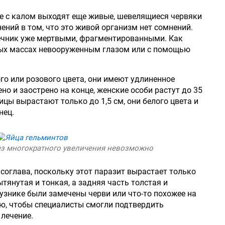
е с калом выходят еще живые, шевелящиеся червяки
нений в том, что это живой организм нет сомнений.
ечник уже мертвыми, фрагментированными. Как
вых массах невооруженным глазом или с помощью
го или розового цвета, они имеют удлиненное
но и заострено на конце, женские особи растут до 35
ицы вырастают только до 1,5 см, они белого цвета и
нец.
ез многократного увеличения невозможно
соглава, поскольку этот паразит вырастает только
ытянутая и тонкая, а задняя часть толстая и
гузнике были замечены черви или что-то похожее на
ию, чтобы специалисты смогли подтвердить
лечение.