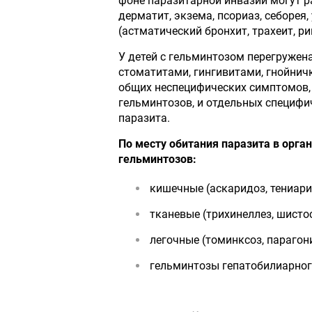
фоне паразитарной инвазии могут р
дерматит, экзема, псориаз, себорея
(астматический бронхит, трахеит, ри
У детей с гельминтозом перегружен
стоматитами, гингивитами, гнойнич
общих неспецифических симптомов,
гельминтозов, и отдельных специфи
паразита.
По месту обитания паразита в орг
гельминтозов:
кишечные (аскаридоз, тениарин
тканевые (трихинеллез, шисто
легочные (томинксоз, парагон
гельминтозы гепатобилиарного